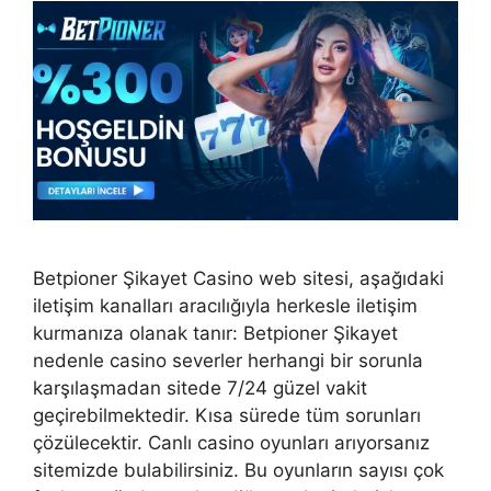
Betpioner Şikayet Casino web sitesi, aşağıdaki
iletişim kanalları aracılığıyla herkesle iletişim
kurmanıza olanak tanır: Betpioner Şikayet
nedenle casino severler herhangi bir sorunla
karşılaşmadan sitede 7/24 güzel vakit
geçirebilmektedir. Kısa sürede tüm sorunları
çözülecektir. Canlı casino oyunları arıyorsanız
sitemizde bulabilirsiniz. Bu oyunların sayısı çok