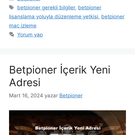
Etiketler
betpioner gerekli bilgiler
,
betpioner
lisanslama yoluyla düzenleme yetkisi
,
betpioner
maç izleme
Yorum yap
Betpioner İçerik Yeni
Adresi
Mart 16, 2024
yazar
Betpioner