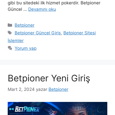
gibi bu sitedeki ilk hizmet pokerdir. Betpioner
Güncel …
Devamını oku
Kategoriler
Betpioner
Etiketler
Betpioner Güncel Giriş
,
Betpioner Sitesi
İşlemler
Yorum yap
Betpioner Yeni Giriş
Mart 2, 2024
yazar
Betpioner