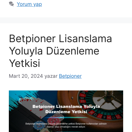
Yorum yap
Betpioner Lisanslama
Yoluyla Düzenleme
Yetkisi
Mart 20, 2024
yazar
Betpioner