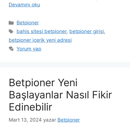
Devamını oku
Kategoriler
Betpioner
Etiketler
bahis sitesi betpioner
,
betpioner girişi
,
betpioner i̇çerik yeni adresi
Yorum yap
Betpioner Yeni
Başlayanlar Nasıl Fikir
Edinebilir
Mart 13, 2024
yazar
Betpioner