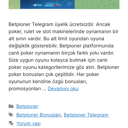
Betpioner Telegram üyelik ücretsizdir. Ancak
poker, rulet ve slot makinelerinde oynamanın bir
alt sınırı vardır. Bu alt limit oyundan oyuna
değişiklik gösterebilir. Betpioner platformunda
canlı poker oynamanın birçok farklı yolu vardır.
Size uygun oyunu kolayca bulmak için canlı
poker oyunu kategorilerimize göz atın. Betpioner
poker bonusları çok çeşitlidir. Her poker
oyununun kendine özgü bonusları,
promosyonları …
Devamını oku
Kategoriler
Betpioner
Etiketler
Betpioner Bonusları
,
Betpioner Telegram
Yorum yap