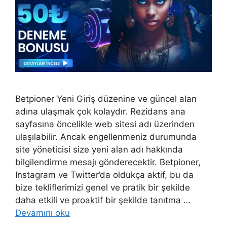
Betpioner Yeni Giriş düzenine ve güncel alan
adına ulaşmak çok kolaydır. Rezidans ana
sayfasına öncelikle web sitesi adı üzerinden
ulaşılabilir. Ancak engellenmeniz durumunda
site yöneticisi size yeni alan adı hakkında
bilgilendirme mesajı gönderecektir. Betpioner,
Instagram ve Twitter’da oldukça aktif, bu da
bize tekliflerimizi genel ve pratik bir şekilde
daha etkili ve proaktif bir şekilde tanıtma …
Devamını oku