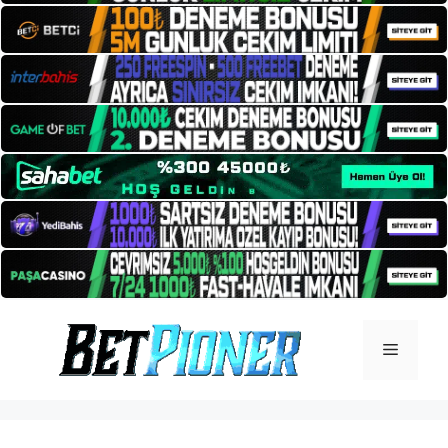
İçeriğe
atla
Menü