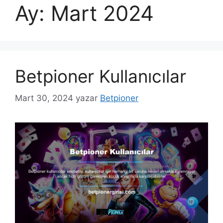
Ay:
Mart 2024
Betpioner Kullanıcılar
Mart 30, 2024
yazar
Betpioner