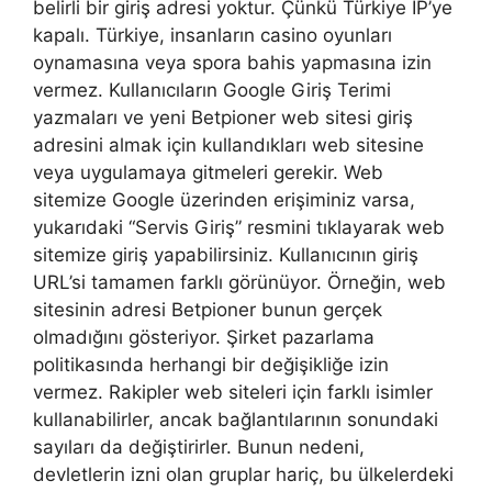
belirli bir giriş adresi yoktur. Çünkü Türkiye IP’ye
kapalı. Türkiye, insanların casino oyunları
oynamasına veya spora bahis yapmasına izin
vermez. Kullanıcıların Google Giriş Terimi
yazmaları ve yeni Betpioner web sitesi giriş
adresini almak için kullandıkları web sitesine
veya uygulamaya gitmeleri gerekir. Web
sitemize Google üzerinden erişiminiz varsa,
yukarıdaki “Servis Giriş” resmini tıklayarak web
sitemize giriş yapabilirsiniz. Kullanıcının giriş
URL’si tamamen farklı görünüyor. Örneğin, web
sitesinin adresi Betpioner bunun gerçek
olmadığını gösteriyor. Şirket pazarlama
politikasında herhangi bir değişikliğe izin
vermez. Rakipler web siteleri için farklı isimler
kullanabilirler, ancak bağlantılarının sonundaki
sayıları da değiştirirler. Bunun nedeni,
devletlerin izni olan gruplar hariç, bu ülkelerdeki