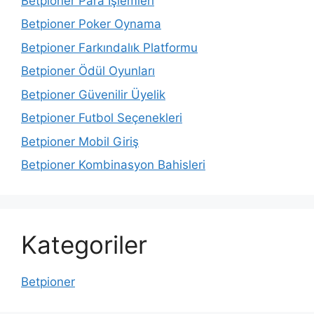
Betpioner Para İşlemleri
Betpioner Poker Oynama
Betpioner Farkındalık Platformu
Betpioner Ödül Oyunları
Betpioner Güvenilir Üyelik
Betpioner Futbol Seçenekleri
Betpioner Mobil Giriş
Betpioner Kombinasyon Bahisleri
Kategoriler
Betpioner