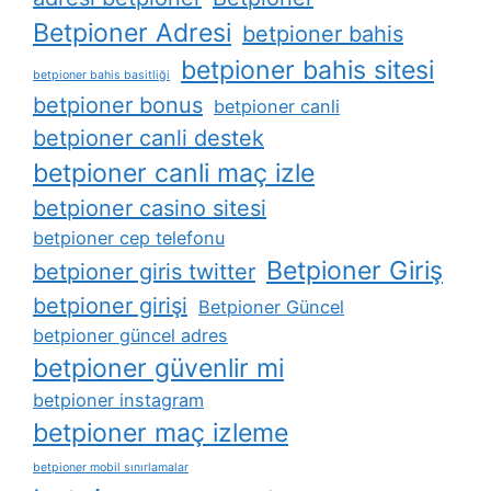
Betpioner Adresi
betpioner bahis
betpioner bahis sitesi
betpioner bahis basitliği
betpioner bonus
betpioner canli
betpioner canli destek
betpioner canli maç izle
betpioner casino sitesi
betpioner cep telefonu
Betpioner Giriş
betpioner giris twitter
betpioner girişi
Betpioner Güncel
betpioner güncel adres
betpioner güvenlir mi
betpioner instagram
betpioner maç izleme
betpioner mobil sınırlamalar