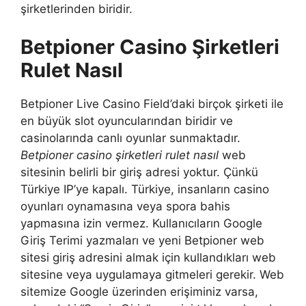
şirketlerinden biridir.
Betpioner Casino Şirketleri
Rulet Nasıl
Betpioner Live Casino Field’daki birçok şirketi ile
en büyük slot oyuncularından biridir ve
casinolarında canlı oyunlar sunmaktadır.
Betpioner casino şirketleri rulet nasıl
web
sitesinin belirli bir giriş adresi yoktur. Çünkü
Türkiye IP’ye kapalı. Türkiye, insanların casino
oyunları oynamasına veya spora bahis
yapmasına izin vermez. Kullanıcıların Google
Giriş Terimi yazmaları ve yeni Betpioner web
sitesi giriş adresini almak için kullandıkları web
sitesine veya uygulamaya gitmeleri gerekir. Web
sitemize Google üzerinden erişiminiz varsa,