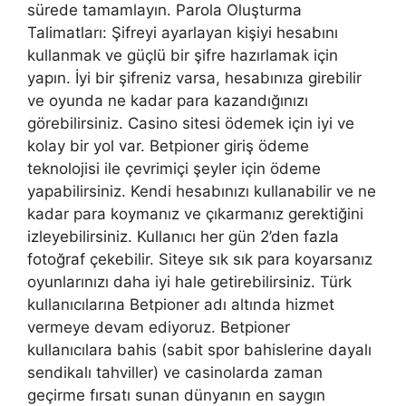
sürede tamamlayın. Parola Oluşturma
Talimatları: Şifreyi ayarlayan kişiyi hesabını
kullanmak ve güçlü bir şifre hazırlamak için
yapın. İyi bir şifreniz varsa, hesabınıza girebilir
ve oyunda ne kadar para kazandığınızı
görebilirsiniz. Casino sitesi ödemek için iyi ve
kolay bir yol var. Betpioner giriş ödeme
teknolojisi ile çevrimiçi şeyler için ödeme
yapabilirsiniz. Kendi hesabınızı kullanabilir ve ne
kadar para koymanız ve çıkarmanız gerektiğini
izleyebilirsiniz. Kullanıcı her gün 2’den fazla
fotoğraf çekebilir. Siteye sık sık para koyarsanız
oyunlarınızı daha iyi hale getirebilirsiniz. Türk
kullanıcılarına Betpioner adı altında hizmet
vermeye devam ediyoruz. Betpioner
kullanıcılara bahis (sabit spor bahislerine dayalı
sendikalı tahviller) ve casinolarda zaman
geçirme fırsatı sunan dünyanın en saygın