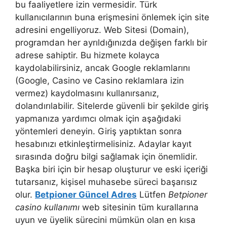
bu faaliyetlere izin vermesidir. Türk
kullanıcılarının buna erişmesini önlemek için site
adresini engelliyoruz. Web Sitesi (Domain),
programdan her ayrıldığınızda değişen farklı bir
adrese sahiptir. Bu hizmete kolayca
kaydolabilirsiniz, ancak Google reklamlarını
(Google, Casino ve Casino reklamlara izin
vermez) kaydolmasını kullanırsanız,
dolandırılabilir. Sitelerde güvenli bir şekilde giriş
yapmanıza yardımcı olmak için aşağıdaki
yöntemleri deneyin. Giriş yaptıktan sonra
hesabınızı etkinleştirmelisiniz. Adaylar kayıt
sırasında doğru bilgi sağlamak için önemlidir.
Başka biri için bir hesap oluşturur ve eski içeriği
tutarsanız, kişisel muhasebe süreci başarısız
olur.
Betpioner Güncel Adres
Lütfen
Betpioner
casino kullanımı
web sitesinin tüm kurallarına
uyun ve üyelik sürecini mümkün olan en kısa