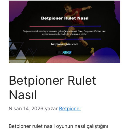
Betpioner Rulet
Nasıl
Nisan 14, 2026
yazar
Betpioner
Betpioner rulet nasıl oyunun nasıl çalıştığını