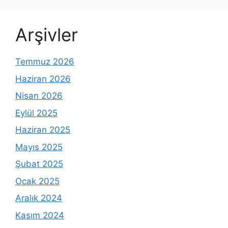
Arşivler
Temmuz 2026
Haziran 2026
Nisan 2026
Eylül 2025
Haziran 2025
Mayıs 2025
Şubat 2025
Ocak 2025
Aralık 2024
Kasım 2024