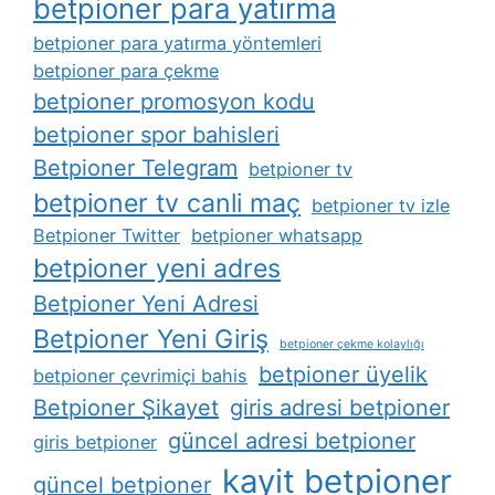
betpioner para yatırma
betpioner para yatırma yöntemleri
betpioner para çekme
betpioner promosyon kodu
betpioner spor bahisleri
Betpioner Telegram
betpioner tv
betpioner tv canli maç
betpioner tv izle
Betpioner Twitter
betpioner whatsapp
betpioner yeni adres
Betpioner Yeni Adresi
Betpioner Yeni Giriş
betpioner çekme kolaylığı
betpioner üyelik
betpioner çevrimiçi bahis
Betpioner Şikayet
giris adresi betpioner
güncel adresi betpioner
giris betpioner
kayit betpioner
güncel betpioner