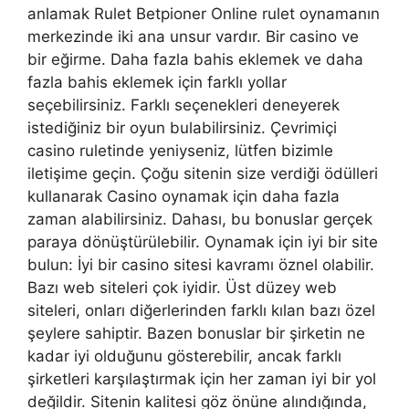
anlamak Rulet Betpioner Online rulet oynamanın
merkezinde iki ana unsur vardır. Bir casino ve
bir eğirme. Daha fazla bahis eklemek ve daha
fazla bahis eklemek için farklı yollar
seçebilirsiniz. Farklı seçenekleri deneyerek
istediğiniz bir oyun bulabilirsiniz. Çevrimiçi
casino ruletinde yeniyseniz, lütfen bizimle
iletişime geçin. Çoğu sitenin size verdiği ödülleri
kullanarak Casino oynamak için daha fazla
zaman alabilirsiniz. Dahası, bu bonuslar gerçek
paraya dönüştürülebilir. Oynamak için iyi bir site
bulun: İyi bir casino sitesi kavramı öznel olabilir.
Bazı web siteleri çok iyidir. Üst düzey web
siteleri, onları diğerlerinden farklı kılan bazı özel
şeylere sahiptir. Bazen bonuslar bir şirketin ne
kadar iyi olduğunu gösterebilir, ancak farklı
şirketleri karşılaştırmak için her zaman iyi bir yol
değildir. Sitenin kalitesi göz önüne alındığında,