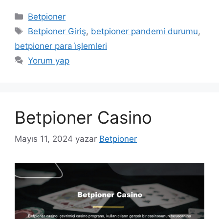
Kategoriler
Betpioner
Etiketler
Betpioner Giriş
,
betpioner pandemi durumu
,
betpioner para i̇şlemleri
Yorum yap
Betpioner Casino
Mayıs 11, 2024
yazar
Betpioner