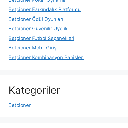
Betpioner Farkındalık Platformu
Betpioner Ödül Oyunları
Betpioner Güvenilir Üyelik
Betpioner Futbol Seçenekleri
Betpioner Mobil Giriş
Betpioner Kombinasyon Bahisleri
Kategoriler
Betpioner