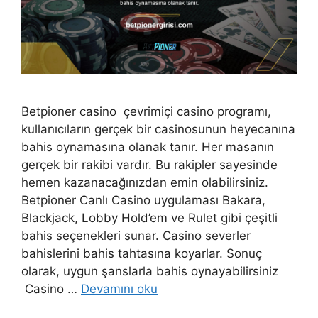
Betpioner casino çevrimiçi casino programı,
kullanıcıların gerçek bir casinosunun heyecanına
bahis oynamasına olanak tanır. Her masanın
gerçek bir rakibi vardır. Bu rakipler sayesinde
hemen kazanacağınızdan emin olabilirsiniz.
Betpioner Canlı Casino uygulaması Bakara,
Blackjack, Lobby Hold’em ve Rulet gibi çeşitli
bahis seçenekleri sunar. Casino severler
bahislerini bahis tahtasına koyarlar. Sonuç
olarak, uygun şanslarla bahis oynayabilirsiniz
Casino …
Devamını oku