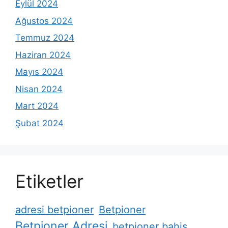
Eylül 2024
Ağustos 2024
Temmuz 2024
Haziran 2024
Mayıs 2024
Nisan 2024
Mart 2024
Şubat 2024
Etiketler
adresi betpioner
Betpioner
Betpioner Adresi
betpioner bahis