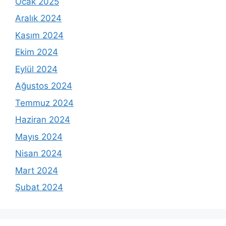
Ocak 2025
Aralık 2024
Kasım 2024
Ekim 2024
Eylül 2024
Ağustos 2024
Temmuz 2024
Haziran 2024
Mayıs 2024
Nisan 2024
Mart 2024
Şubat 2024