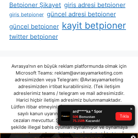
Betpioner Şikayet
giris adresi betpioner
güncel adresi betpioner
giris betpioner
kayit betpioner
güncel betpioner
twitter betpioner
Avrasya'nın en büyük reklam platformunda olmak için
Microsoft Teams:
reklam@avrasyamarketing.com
adresimizden veya Telegram: @Avrasyamarketing
adresimizden irtibat kurabilirsiniz. (Tek iletişim
adreslerimiz teams / telegram ve mail adresimizdir.
Harici hiçbir iletişim adresimiz bulunmamaktadır.
Lütfen itibar etmeyiniz.) Türkiye yasalarına göre 7258
sayılı kanun uyarınca yasa dışı bahis oynamanın
cezaları mevcuttur. Şu an bulunduğunuz site hiç bir
şekilde illegal bahis oyunları oynatmıyor ve oynamaya
aracı olmuyordur.
orjinbetsitesi
|
rekabet
|
bahiso
|
×