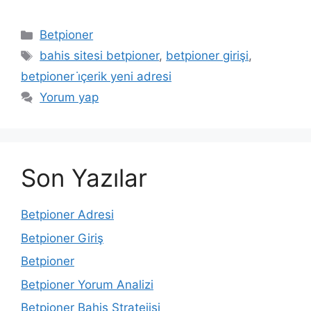
Kategoriler
Betpioner
Etiketler
bahis sitesi betpioner
,
betpioner girişi
,
betpioner i̇çerik yeni adresi
Yorum yap
Son Yazılar
Betpioner Adresi
Betpioner Giriş
Betpioner
Betpioner Yorum Analizi
Betpioner Bahis Stratejisi