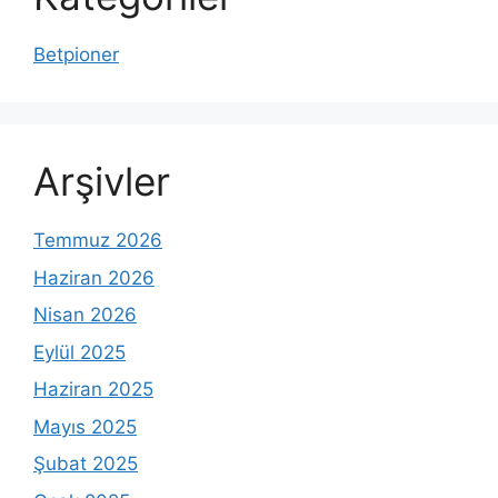
Betpioner
Arşivler
Temmuz 2026
Haziran 2026
Nisan 2026
Eylül 2025
Haziran 2025
Mayıs 2025
Şubat 2025