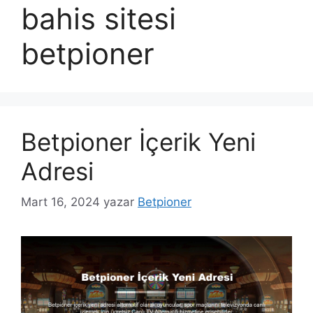
bahis sitesi
betpioner
Betpioner İçerik Yeni
Adresi
Mart 16, 2024
yazar
Betpioner