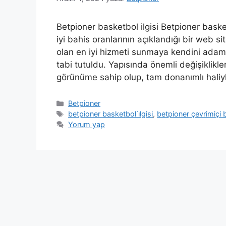
Betpioner basketbol ilgisi Betpioner basket
iyi bahis oranlarının açıklandığı bir web s
olan en iyi hizmeti sunmaya kendini adam
tabi tutuldu. Yapısında önemli değişiklikl
görünüme sahip olup, tam donanımlı hali
Kategoriler
Betpioner
Etiketler
betpioner basketbol i̇lgisi
,
betpioner çevrimiçi 
Yorum yap