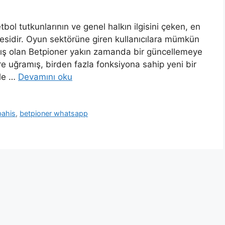
bol tutkunlarının ve genel halkın ilgisini çeken, en
itesidir. Oyun sektörüne giren kullanıcılara mümkün
ış olan Betpioner yakın zamanda bir güncellemeye
ere uğramış, birden fazla fonksiyona sahip yeni bir
yle …
Devamını oku
bahis
,
betpioner whatsapp