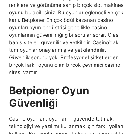
renklere ve görünüme sahip birçok slot makinesi
oyunu bulabilirsiniz. Bu oyunlar eğlenceli ve çok
karlı. Betpioner En çok ödül kazanan casino
oyunları oyun endüstrisi genellikle casino
oyunlarının güvenilirliği gibi sorular sorar. Olası
bahis siteleri güvenilir ve yetkilidir. Casino’daki
tüm oyunlar onaylanmış ve yetkilendirilir.
Güvenlik sorunu yok. Profesyonel şirketlerden
birçok farklı oyunu olan birçok çevrimiçi casino
sitesi vardır.
Betpioner Oyun
Güvenliği
Casino oyunları, oyunlarını güvende tutmak,
teknolojiyi ve yazılımı kullanmak için farklı yolları
kullanır. Bu oyunlar mevcut olmadan önce kalite