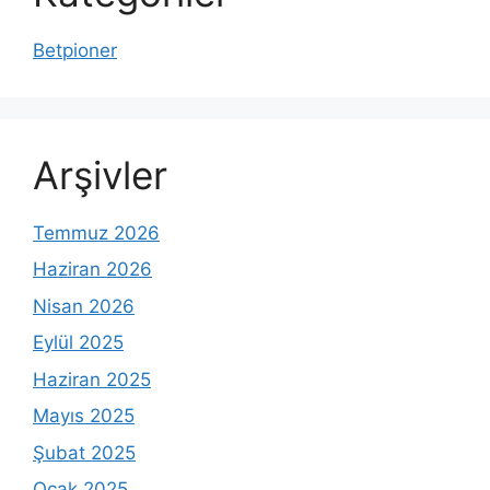
Betpioner
Arşivler
Temmuz 2026
Haziran 2026
Nisan 2026
Eylül 2025
Haziran 2025
Mayıs 2025
Şubat 2025
Ocak 2025