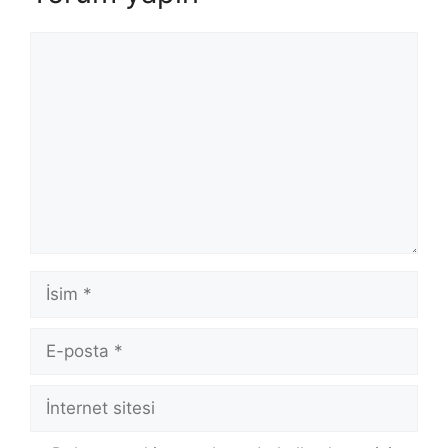
Yorum
İsim
E-
posta
İnternet
sitesi