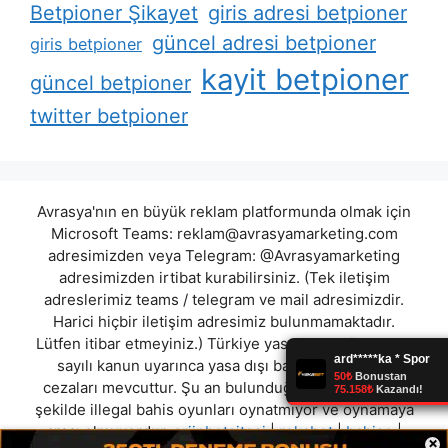
Betpioner Şikayet
giris adresi betpioner
güncel adresi betpioner
giris betpioner
kayit betpioner
güncel betpioner
twitter betpioner
Avrasya'nın en büyük reklam platformunda olmak için
Microsoft Teams:
reklam@avrasyamarketing.com
adresimizden veya Telegram: @Avrasyamarketing
adresimizden irtibat kurabilirsiniz. (Tek iletişim
adreslerimiz teams / telegram ve mail adresimizdir.
Harici hiçbir iletişim adresimiz bulunmamaktadır.
Lütfen itibar etmeyiniz.) Türkiye yasalarına göre 7258
sayılı kanun uyarınca yasa dışı bahis oynamanın
cezaları mevcuttur. Şu an bulunduğunuz site hiç bir
şekilde illegal bahis oyunları oynatmıyor ve oynamaya
aracı olmuyordur.
orjinbetsitesi
|
rekabet
|
bahiso
|
×