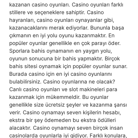
kazanan casino oyunları. Casino oyunları farklı
stillere ve seçeneklere sahiptir. Casino
hayranları, casino oyunları oynayanlar gibi,
kazanacaklarını merak ediyorlar. Bununla başa
çıkmanın en iyi yolu oyunu kazanmaktır. En
popüler oyunlar genellikle en çok parayı öder.
Sporlara bahis oynamanın en yaygın yolu,
oyunun sonucuna bir bahis yapmaktır. Birçok
bahis sitesi oynamak için popüler oyunlar sunar.
Burada casino için en iyi casino oyunlarını
bulabilirsiniz. Casino oyunlarına ne olacak?
Canlı casino oyunları ve slot makineleri para
kazanmak için mükemmeldir. Bu oyunlar
genellikle size ücretsiz şeyler ve kazanma şansı
verir. Casino oynamayı seven kişilerin hesabı,
ekstra bir şey ödemeden bu ekstra ödülleri
alacaktır. Casino oynamayı seven birçok insan
casinolarda oyunlarla iyi gidiyor. Farklı konulara,