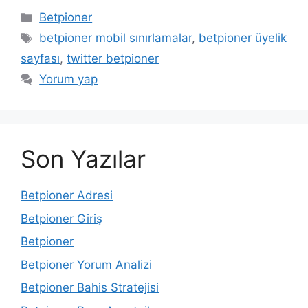
Kategoriler
Betpioner
Etiketler
betpioner mobil sınırlamalar
,
betpioner üyelik
sayfası
,
twitter betpioner
Yorum yap
Son Yazılar
Betpioner Adresi
Betpioner Giriş
Betpioner
Betpioner Yorum Analizi
Betpioner Bahis Stratejisi