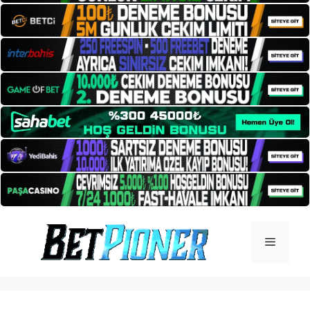
İçeriğe
atla
Menü