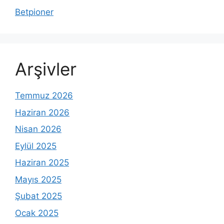
Betpioner
Arşivler
Temmuz 2026
Haziran 2026
Nisan 2026
Eylül 2025
Haziran 2025
Mayıs 2025
Şubat 2025
Ocak 2025