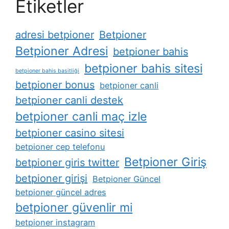
Etiketler
adresi betpioner
Betpioner
Betpioner Adresi
betpioner bahis
betpioner bahis sitesi
betpioner bahis basitliği
betpioner bonus
betpioner canli
betpioner canli destek
betpioner canli maç izle
betpioner casino sitesi
betpioner cep telefonu
Betpioner Giriş
betpioner giris twitter
betpioner girişi
Betpioner Güncel
betpioner güncel adres
betpioner güvenlir mi
betpioner instagram