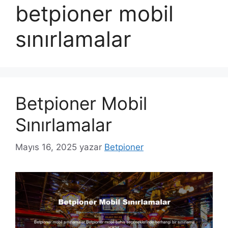
betpioner mobil
sınırlamalar
Betpioner Mobil
Sınırlamalar
Mayıs 16, 2025
yazar
Betpioner