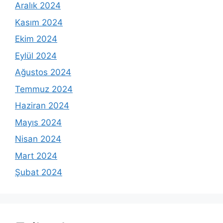
Aralık 2024
Kasım 2024
Ekim 2024
Eylül 2024
Ağustos 2024
Temmuz 2024
Haziran 2024
Mayıs 2024
Nisan 2024
Mart 2024
Şubat 2024