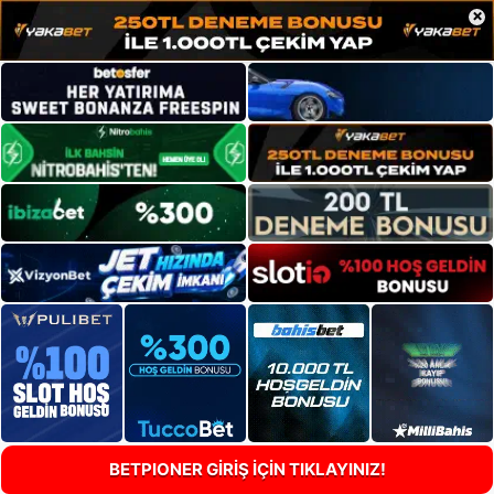
×
BETPIONER GİRİŞ İÇİN TIKLAYINIZ!