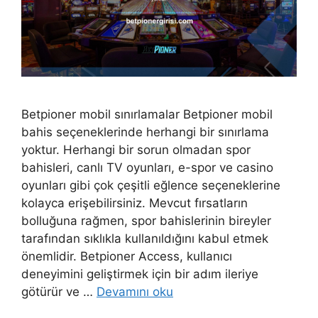
Betpioner mobil sınırlamalar Betpioner mobil
bahis seçeneklerinde herhangi bir sınırlama
yoktur. Herhangi bir sorun olmadan spor
bahisleri, canlı TV oyunları, e-spor ve casino
oyunları gibi çok çeşitli eğlence seçeneklerine
kolayca erişebilirsiniz. Mevcut fırsatların
bolluğuna rağmen, spor bahislerinin bireyler
tarafından sıklıkla kullanıldığını kabul etmek
önemlidir. Betpioner Access, kullanıcı
deneyimini geliştirmek için bir adım ileriye
götürür ve …
Devamını oku