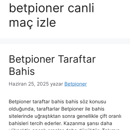
betpioner canli
maç izle
Betpioner Taraftar
Bahis
Haziran 25, 2025
yazar
Betpioner
Betpioner taraftar bahis bahis söz konusu
olduğunda, taraftarlar Betpioner ile bahis
sitelerinde uğraştıktan sonra genellikle çift oranlı
bahisleri tercih ederler. Kazanma şansı daha