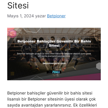
Sitesi
Mayıs 1, 2024
yazar
Betpioner
Betpioner bahisçiler güvenilir bir bahis sitesi
lisanslı bir Betpioner sitesinin üyesi olarak çok
sayıda avantajdan yararlanırsınız. Ek özellikleri