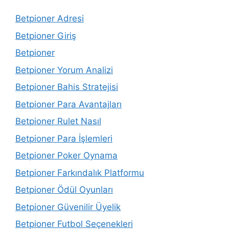
Betpioner Adresi
Betpioner Giriş
Betpioner
Betpioner Yorum Analizi
Betpioner Bahis Stratejisi
Betpioner Para Avantajları
Betpioner Rulet Nasıl
Betpioner Para İşlemleri
Betpioner Poker Oynama
Betpioner Farkındalık Platformu
Betpioner Ödül Oyunları
Betpioner Güvenilir Üyelik
Betpioner Futbol Seçenekleri