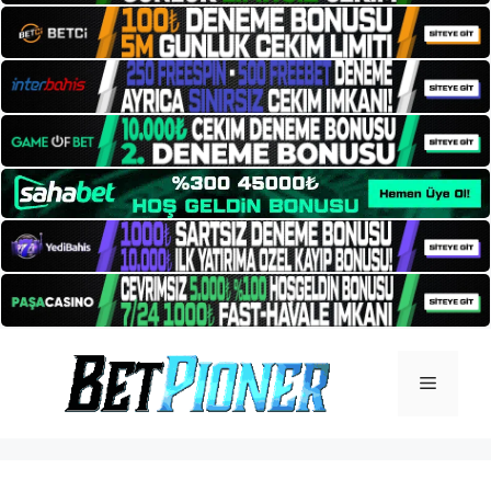
İçeriğe
atla
Menü