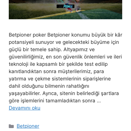
Betpioner poker Betpioner konumu büyük bir kâr
potansiyeli sunuyor ve gelecekteki büyüme için
güçlü bir temele sahip. Altyapımız ve
güvenilirliğimiz, en son güvenlik önlemleri ve ileri
teknoloji ile kapsamlı bir şekilde test edilip
kanıtlandıktan sonra müşterilerimiz, para
yatırma ve çekme sistemlerinin siparişlerine
dahil olduğunu bilmenin rahatlığını
yaşayabilirler. Ayrıca, sitenin belirlediği şartlara
göre işlemlerini tamamladıktan sonra …
Devamını oku
Kategoriler
Betpioner