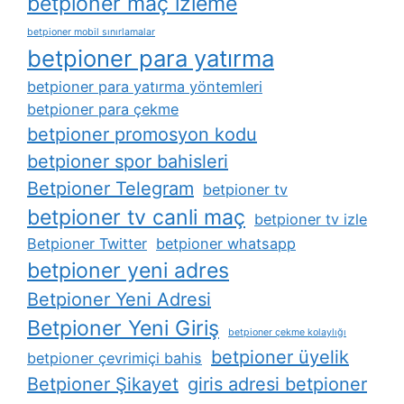
betpioner maç izleme
betpioner mobil sınırlamalar
betpioner para yatırma
betpioner para yatırma yöntemleri
betpioner para çekme
betpioner promosyon kodu
betpioner spor bahisleri
Betpioner Telegram
betpioner tv
betpioner tv canli maç
betpioner tv izle
Betpioner Twitter
betpioner whatsapp
betpioner yeni adres
Betpioner Yeni Adresi
Betpioner Yeni Giriş
betpioner çekme kolaylığı
betpioner üyelik
betpioner çevrimiçi bahis
Betpioner Şikayet
giris adresi betpioner