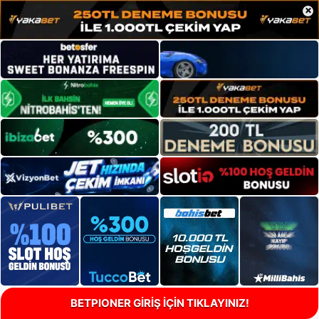
×
BETPIONER GİRİŞ İÇİN TIKLAYINIZ!