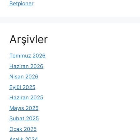
Betpioner
Arşivler
Temmuz 2026
Haziran 2026
Nisan 2026
Eylül 2025
Haziran 2025
Mayıs 2025
Şubat 2025
Ocak 2025
Aralık 2024