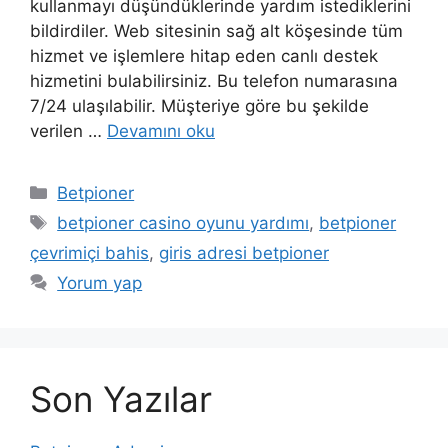
kullanmayı düşündüklerinde yardım istediklerini
bildirdiler. Web sitesinin sağ alt köşesinde tüm
hizmet ve işlemlere hitap eden canlı destek
hizmetini bulabilirsiniz. Bu telefon numarasına
7/24 ulaşılabilir. Müşteriye göre bu şekilde
verilen …
Devamını oku
Kategoriler
Betpioner
Etiketler
betpioner casino oyunu yardımı
,
betpioner
çevrimiçi bahis
,
giris adresi betpioner
Yorum yap
Son Yazılar