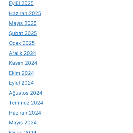
Eylül 2025
Haziran 2025
Mayıs 2025
Şubat 2025
Ocak 2025
Aralık 2024
Kasım 2024
Ekim 2024
Eylül 2024
Ağustos 2024
Temmuz 2024
Haziran 2024
Mayıs 2024
Nisan 2024