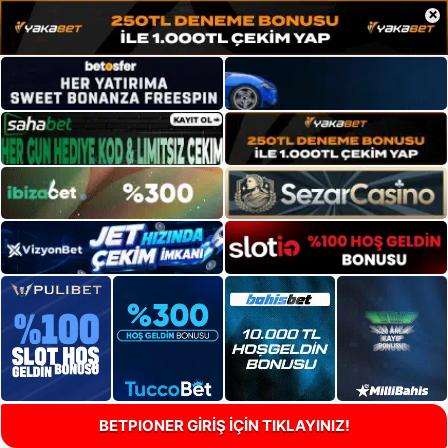
×
BETPIONER GİRİŞ İÇİN TIKLAYINIZ!