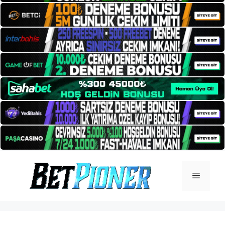
İçeriğe
atla
Menü