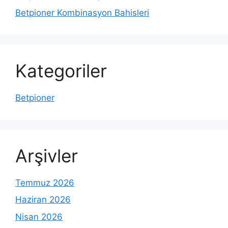
Betpioner Kombinasyon Bahisleri
Kategoriler
Betpioner
Arşivler
Temmuz 2026
Haziran 2026
Nisan 2026