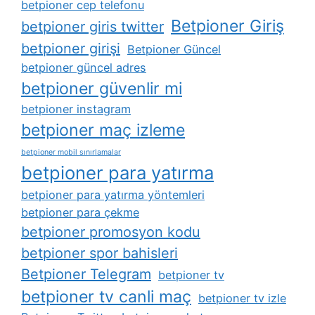
betpioner cep telefonu
Betpioner Giriş
betpioner giris twitter
betpioner girişi
Betpioner Güncel
betpioner güncel adres
betpioner güvenlir mi
betpioner instagram
betpioner maç izleme
betpioner mobil sınırlamalar
betpioner para yatırma
betpioner para yatırma yöntemleri
betpioner para çekme
betpioner promosyon kodu
betpioner spor bahisleri
Betpioner Telegram
betpioner tv
betpioner tv canli maç
betpioner tv izle