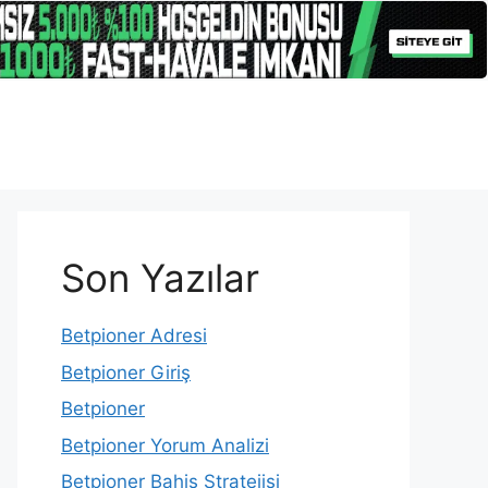
Son Yazılar
Betpioner Adresi
Betpioner Giriş
Betpioner
Betpioner Yorum Analizi
Betpioner Bahis Stratejisi