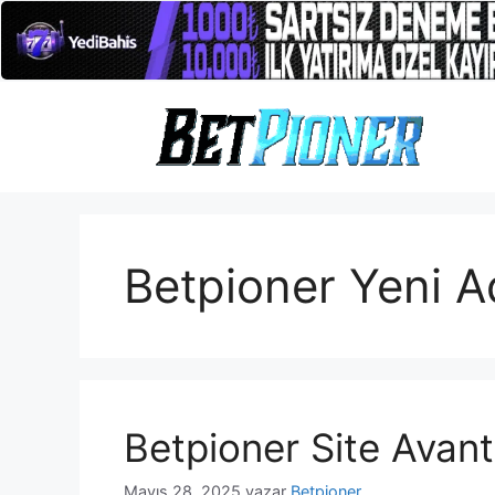
İçeriğe
atla
Betpioner Yeni A
Betpioner Site Avanta
Mayıs 28, 2025
yazar
Betpioner