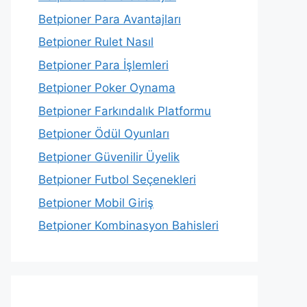
Betpioner Para Avantajları
Betpioner Rulet Nasıl
Betpioner Para İşlemleri
Betpioner Poker Oynama
Betpioner Farkındalık Platformu
Betpioner Ödül Oyunları
Betpioner Güvenilir Üyelik
Betpioner Futbol Seçenekleri
Betpioner Mobil Giriş
Betpioner Kombinasyon Bahisleri