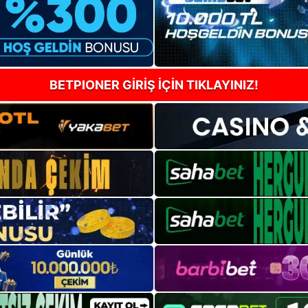
BETPIONER GİRİŞ İÇİN TIKLAYINIZ!