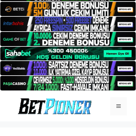
İçeriğe
atla
Menü