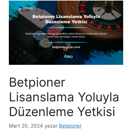
Betpioner
Lisanslama Yoluyla
Düzenleme Yetkisi
Mart 20, 2024
yazar
Betpioner