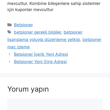
mevcuttur. Kombine bileşenlere sahip sistemler
için kuponlar mevcuttur
Kategoriler
Betpioner
Etiketler
betpioner gerekli bilgiler
,
betpioner
lisanslama yoluyla düzenleme yetkisi
,
betpioner
maç izleme
Betpioner İçerik Yeni Adresi
Betpioner Yeni Giriş Adresi
Yorum yapın
Yorum