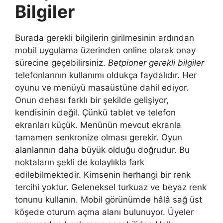
Bilgiler
Burada gerekli bilgilerin girilmesinin ardından
mobil uygulama üzerinden online olarak onay
sürecine geçebilirsiniz.
Betpioner gerekli bilgiler
telefonlarının kullanımı oldukça faydalıdır. Her
oyunu ve menüyü masaüstüne dahil ediyor.
Onun dehası farklı bir şekilde gelişiyor,
kendisinin değil. Çünkü tablet ve telefon
ekranları küçük. Menünün mevcut ekranla
tamamen senkronize olması gerekir. Oyun
alanlarının daha büyük olduğu doğrudur. Bu
noktaların şekli de kolaylıkla fark
edilebilmektedir. Kimsenin herhangi bir renk
tercihi yoktur. Geleneksel turkuaz ve beyaz renk
tonunu kullanın. Mobil görünümde hâlâ sağ üst
köşede oturum açma alanı bulunuyor. Üyeler