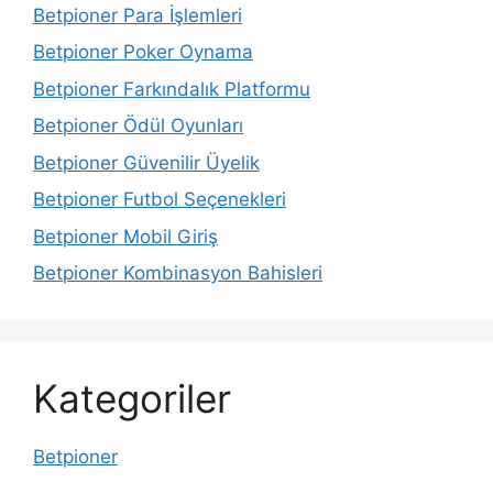
Betpioner Para İşlemleri
Betpioner Poker Oynama
Betpioner Farkındalık Platformu
Betpioner Ödül Oyunları
Betpioner Güvenilir Üyelik
Betpioner Futbol Seçenekleri
Betpioner Mobil Giriş
Betpioner Kombinasyon Bahisleri
Kategoriler
Betpioner