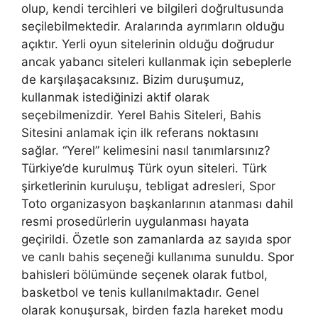
olup, kendi tercihleri ​​ve bilgileri doğrultusunda
seçilebilmektedir. Aralarında ayrımların olduğu
açıktır. Yerli oyun sitelerinin olduğu doğrudur
ancak yabancı siteleri kullanmak için sebeplerle
de karşılaşacaksınız. Bizim duruşumuz,
kullanmak istediğinizi aktif olarak
seçebilmenizdir. Yerel Bahis Siteleri, Bahis
Sitesini anlamak için ilk referans noktasını
sağlar. “Yerel” kelimesini nasıl tanımlarsınız?
Türkiye’de kurulmuş Türk oyun siteleri. Türk
şirketlerinin kuruluşu, tebligat adresleri, Spor
Toto organizasyon başkanlarının atanması dahil
resmi prosedürlerin uygulanması hayata
geçirildi. Özetle son zamanlarda az sayıda spor
ve canlı bahis seçeneği kullanıma sunuldu. Spor
bahisleri bölümünde seçenek olarak futbol, ​​
basketbol ve tenis kullanılmaktadır. Genel
olarak konuşursak, birden fazla hareket modu