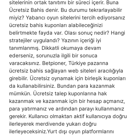
sitelerinin ortak tanıtımı bir süreci içerir. Buna
Ücretsiz Bahis denir. Bu durumu tekrarlayabilir
miyiz? Yabancı oyun sitelerini tercih ediyorsanız
ücretsiz bahis kuponları alabileceğinizi
belirtmekte fayda var. Olası sonuç nedir? Hangi
stratejiler uygulandı? Yazının içeriği iyi
tanımlanmış. Dikkatli okumaya devam
ederseniz, sorunuzla ilgili bir sonuca
varacaksınız. Betpioner, Türkiye pazarına
ücretsiz bahis sağlayan web siteleri aracılığıyla
girebilir. Ücretsiz oynamak için birleşik kuponları
da kullanabilirsiniz. Bundan para kazanmak
mümkün. Ücretsiz talep kuponlarına hak
kazanmak ve kazanmak için bir hesap açmanız,
para yatırmanız ve ardından parayı kullanmanız
gerekir. Kullanıcı olmaktan aktif kullanıcıya doğru
ilerleyerek merdivende yukarı doğru
ilerleyeceksiniz.Yurt dışı oyun platformlarını