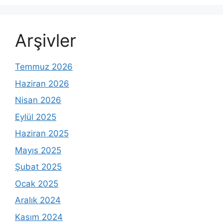
Arşivler
Temmuz 2026
Haziran 2026
Nisan 2026
Eylül 2025
Haziran 2025
Mayıs 2025
Şubat 2025
Ocak 2025
Aralık 2024
Kasım 2024