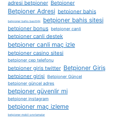
adresi betpioner
Betpioner
Betpioner Adresi
betpioner bahis
betpioner bahis sitesi
betpioner bahis basitliği
betpioner bonus
betpioner canli
betpioner canli destek
betpioner canli maç izle
betpioner casino sitesi
betpioner cep telefonu
Betpioner Giriş
betpioner giris twitter
betpioner girişi
Betpioner Güncel
betpioner güncel adres
betpioner güvenlir mi
betpioner instagram
betpioner maç izleme
betpioner mobil sınırlamalar