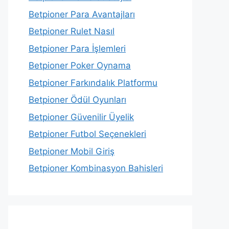
Betpioner Para Avantajları
Betpioner Rulet Nasıl
Betpioner Para İşlemleri
Betpioner Poker Oynama
Betpioner Farkındalık Platformu
Betpioner Ödül Oyunları
Betpioner Güvenilir Üyelik
Betpioner Futbol Seçenekleri
Betpioner Mobil Giriş
Betpioner Kombinasyon Bahisleri