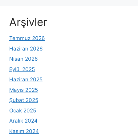
Arşivler
Temmuz 2026
Haziran 2026
Nisan 2026
Eylül 2025
Haziran 2025
Mayıs 2025
Şubat 2025
Ocak 2025
Aralık 2024
Kasım 2024