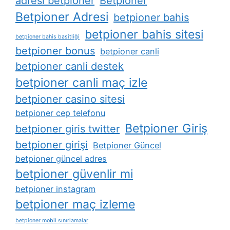
adresi betpioner
Betpioner
Betpioner Adresi
betpioner bahis
betpioner bahis sitesi
betpioner bahis basitliği
betpioner bonus
betpioner canli
betpioner canli destek
betpioner canli maç izle
betpioner casino sitesi
betpioner cep telefonu
Betpioner Giriş
betpioner giris twitter
betpioner girişi
Betpioner Güncel
betpioner güncel adres
betpioner güvenlir mi
betpioner instagram
betpioner maç izleme
betpioner mobil sınırlamalar