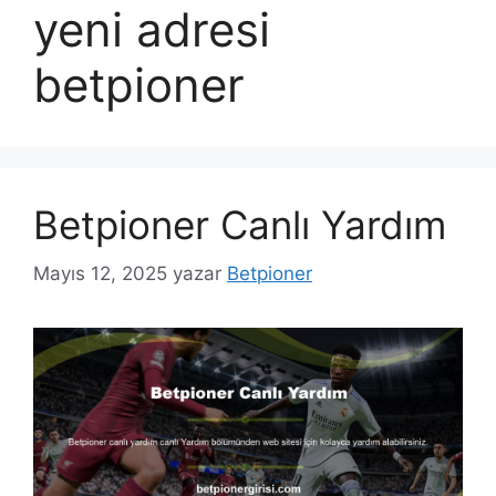
yeni adresi
betpioner
Betpioner Canlı Yardım
Mayıs 12, 2025
yazar
Betpioner