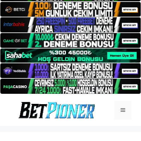
İçeriğe
atla
Menü