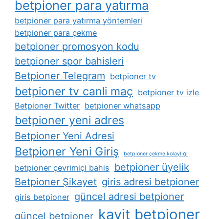
betpioner para yatırma
betpioner para yatırma yöntemleri
betpioner para çekme
betpioner promosyon kodu
betpioner spor bahisleri
Betpioner Telegram
betpioner tv
betpioner tv canli maç
betpioner tv izle
Betpioner Twitter
betpioner whatsapp
betpioner yeni adres
Betpioner Yeni Adresi
Betpioner Yeni Giriş
betpioner çekme kolaylığı
betpioner üyelik
betpioner çevrimiçi bahis
Betpioner Şikayet
giris adresi betpioner
güncel adresi betpioner
giris betpioner
kayit betpioner
güncel betpioner