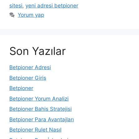
sitesi
,
yeni adresi betpioner
Yorum yap
Son Yazılar
Betpioner Adresi
Betpioner Giriş
Betpioner
Betpioner Yorum Analizi
Betpioner Bahis Stratejisi
Betpioner Para Avantajları
Betpioner Rulet Nasıl