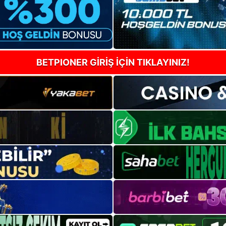
BETPIONER GİRİŞ İÇİN TIKLAYINIZ!