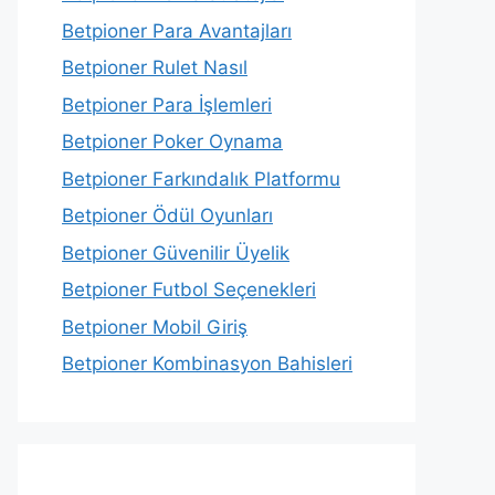
Betpioner Para Avantajları
Betpioner Rulet Nasıl
Betpioner Para İşlemleri
Betpioner Poker Oynama
Betpioner Farkındalık Platformu
Betpioner Ödül Oyunları
Betpioner Güvenilir Üyelik
Betpioner Futbol Seçenekleri
Betpioner Mobil Giriş
Betpioner Kombinasyon Bahisleri