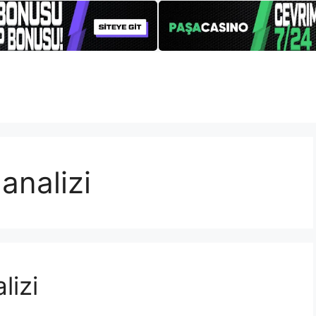
analizi
lizi