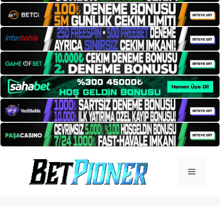
İçeriğe
atla
Menü