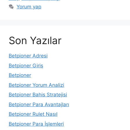
Yorum yap
Son Yazılar
Betpioner Adresi
Betpioner Giriş
Betpioner
Betpioner Yorum Analizi
Betpioner Bahis Stratejisi
Betpioner Para Avantajları
Betpioner Rulet Nasıl
Betpioner Para İşlemleri