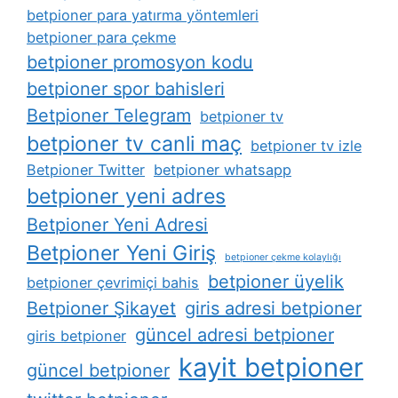
betpioner para yatırma yöntemleri
betpioner para çekme
betpioner promosyon kodu
betpioner spor bahisleri
Betpioner Telegram
betpioner tv
betpioner tv canli maç
betpioner tv izle
Betpioner Twitter
betpioner whatsapp
betpioner yeni adres
Betpioner Yeni Adresi
Betpioner Yeni Giriş
betpioner çekme kolaylığı
betpioner üyelik
betpioner çevrimiçi bahis
Betpioner Şikayet
giris adresi betpioner
güncel adresi betpioner
giris betpioner
kayit betpioner
güncel betpioner