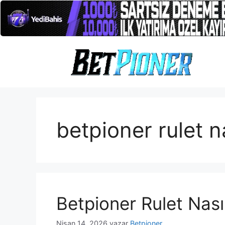
İçeriğe
atla
betpioner rulet n
Betpioner Rulet Nası
Nisan 14, 2026
yazar
Betpioner