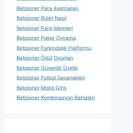
Betpioner Para Avantajları
Betpioner Rulet Nasıl
Betpioner Para İşlemleri
Betpioner Poker Oynama
Betpioner Farkındalık Platformu
Betpioner Ödül Oyunları
Betpioner Güvenilir Üyelik
Betpioner Futbol Seçenekleri
Betpioner Mobil Giriş
Betpioner Kombinasyon Bahisleri