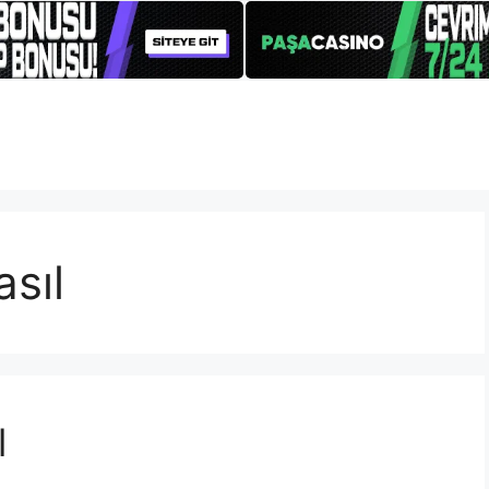
asıl
l