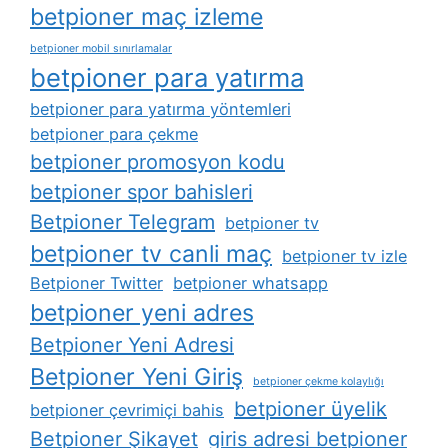
betpioner maç izleme
betpioner mobil sınırlamalar
betpioner para yatırma
betpioner para yatırma yöntemleri
betpioner para çekme
betpioner promosyon kodu
betpioner spor bahisleri
Betpioner Telegram
betpioner tv
betpioner tv canli maç
betpioner tv izle
Betpioner Twitter
betpioner whatsapp
betpioner yeni adres
Betpioner Yeni Adresi
Betpioner Yeni Giriş
betpioner çekme kolaylığı
betpioner üyelik
betpioner çevrimiçi bahis
Betpioner Şikayet
giris adresi betpioner