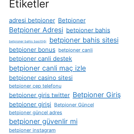
Etiketler
adresi betpioner
Betpioner
Betpioner Adresi
betpioner bahis
betpioner bahis sitesi
betpioner bahis basitliği
betpioner bonus
betpioner canli
betpioner canli destek
betpioner canli maç izle
betpioner casino sitesi
betpioner cep telefonu
Betpioner Giriş
betpioner giris twitter
betpioner girişi
Betpioner Güncel
betpioner güncel adres
betpioner güvenlir mi
betpioner instagram