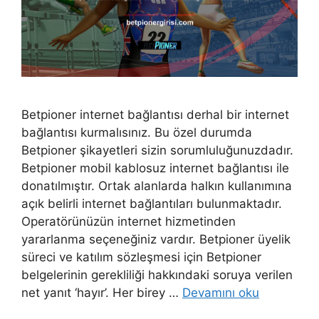
Betpioner internet bağlantısı derhal bir internet
bağlantısı kurmalısınız. Bu özel durumda
Betpioner şikayetleri sizin sorumluluğunuzdadır.
Betpioner mobil kablosuz internet bağlantısı ile
donatılmıştır. Ortak alanlarda halkın kullanımına
açık belirli internet bağlantıları bulunmaktadır.
Operatörünüzün internet hizmetinden
yararlanma seçeneğiniz vardır. Betpioner üyelik
süreci ve katılım sözleşmesi için Betpioner
belgelerinin gerekliliği hakkındaki soruya verilen
net yanıt ‘hayır’. Her birey …
Devamını oku