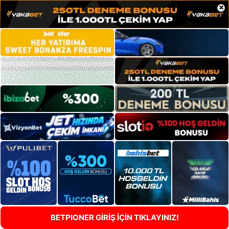
×
BETPIONER GİRİŞ İÇİN TIKLAYINIZ!