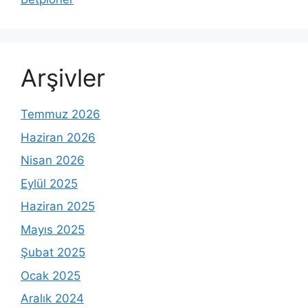
Arşivler
Temmuz 2026
Haziran 2026
Nisan 2026
Eylül 2025
Haziran 2025
Mayıs 2025
Şubat 2025
Ocak 2025
Aralık 2024