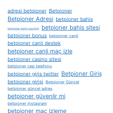
adresi betpioner
Betpioner
Betpioner Adresi
betpioner bahis
betpioner bahis sitesi
betpioner bahis basitliği
betpioner bonus
betpioner canli
betpioner canli destek
betpioner canli maç izle
betpioner casino sitesi
betpioner cep telefonu
Betpioner Giriş
betpioner giris twitter
betpioner girişi
Betpioner Güncel
betpioner güncel adres
betpioner güvenlir mi
betpioner instagram
betpioner maç izleme