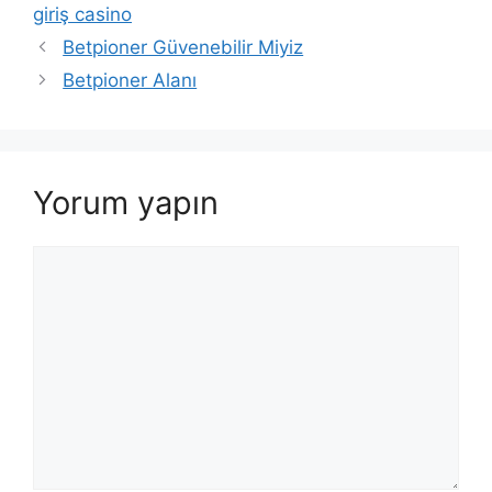
giriş casino
Betpioner Güvenebilir Miyiz
Betpioner Alanı
Yorum yapın
Yorum