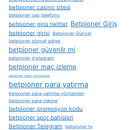
betpioner casino sitesi
betpioner cep telefonu
Betpioner Giriş
betpioner giris twitter
betpioner girişi
Betpioner Güncel
betpioner güncel adres
betpioner güvenlir mi
betpioner instagram
betpioner maç izleme
betpioner mobil sınırlamalar
betpioner para yatırma
betpioner para yatırma yöntemleri
betpioner para çekme
betpioner promosyon kodu
betpioner spor bahisleri
Betpioner Telegram
betpioner tv