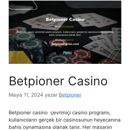
Betpioner Casino
Mayıs 11, 2024
yazar
Betpioner
Betpioner casino çevrimiçi casino programı,
kullanıcıların gerçek bir casinosunun heyecanına
bahis oynamasına olanak tanır. Her masanın