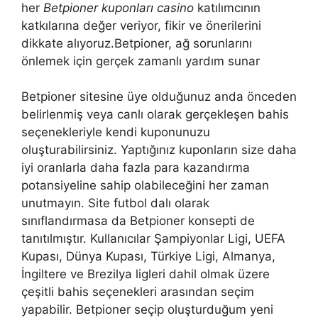
her
Betpioner kuponları casino
katılımcının
katkılarına değer veriyor, fikir ve önerilerini
dikkate alıyoruz.Betpioner, ağ sorunlarını
önlemek için gerçek zamanlı yardım sunar
Betpioner sitesine üye olduğunuz anda önceden
belirlenmiş veya canlı olarak gerçekleşen bahis
seçenekleriyle kendi kuponunuzu
oluşturabilirsiniz. Yaptığınız kuponların size daha
iyi oranlarla daha fazla para kazandırma
potansiyeline sahip olabileceğini her zaman
unutmayın. Site futbol dalı olarak
sınıflandırmasa da Betpioner konsepti de
tanıtılmıştır. Kullanıcılar Şampiyonlar Ligi, UEFA
Kupası, Dünya Kupası, Türkiye Ligi, Almanya,
İngiltere ve Brezilya ligleri dahil olmak üzere
çeşitli bahis seçenekleri arasından seçim
yapabilir. Betpioner seçip oluşturduğum yeni