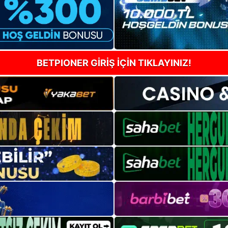
BETPIONER GİRİŞ İÇİN TIKLAYINIZ!