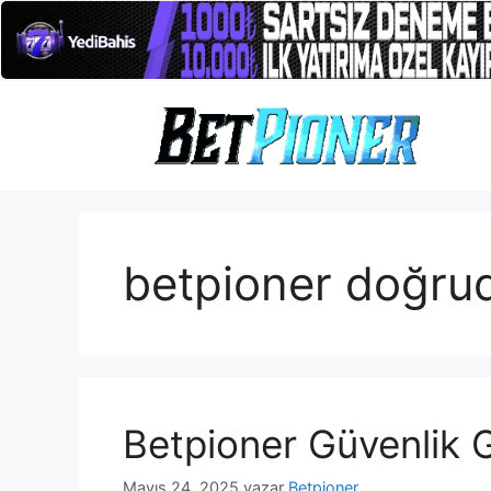
İçeriğe
atla
betpioner doğru
Betpioner Güvenlik G
Mayıs 24, 2025
yazar
Betpioner