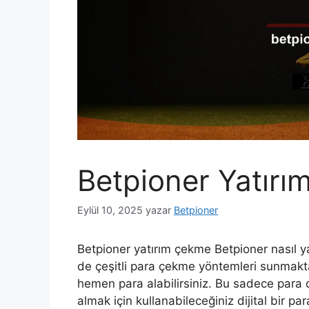
Betpioner Yatır
Eylül 10, 2025
yazar
Betpioner
Betpioner yatırım çekme Betpioner nasıl yat
de çeşitli para çekme yöntemleri sunmak
hemen para alabilirsiniz. Bu sadece para d
almak için kullanabileceğiniz dijital bir p