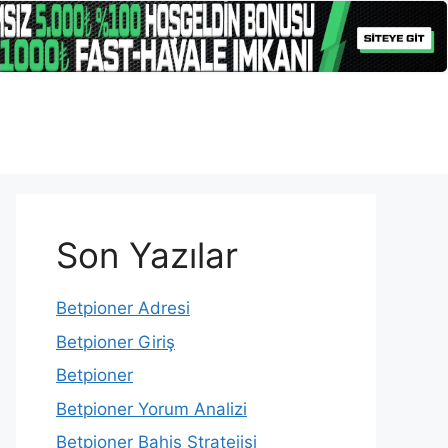
Son Yazılar
Betpioner Adresi
Betpioner Giriş
Betpioner
Betpioner Yorum Analizi
Betpioner Bahis Stratejisi