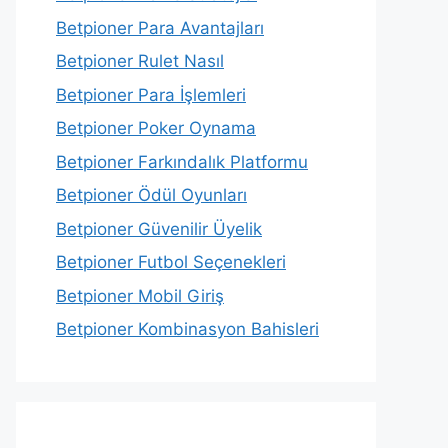
Betpioner Para Avantajları
Betpioner Rulet Nasıl
Betpioner Para İşlemleri
Betpioner Poker Oynama
Betpioner Farkındalık Platformu
Betpioner Ödül Oyunları
Betpioner Güvenilir Üyelik
Betpioner Futbol Seçenekleri
Betpioner Mobil Giriş
Betpioner Kombinasyon Bahisleri