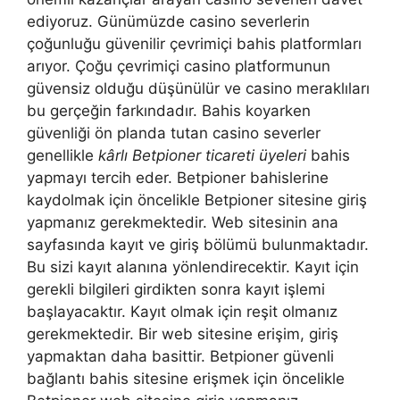
ediyoruz. Günümüzde casino severlerin
çoğunluğu güvenilir çevrimiçi bahis platformları
arıyor. Çoğu çevrimiçi casino platformunun
güvensiz olduğu düşünülür ve casino meraklıları
bu gerçeğin farkındadır. Bahis koyarken
güvenliği ön planda tutan casino severler
genellikle
kârlı Betpioner ticareti üyeleri
bahis
yapmayı tercih eder. Betpioner bahislerine
kaydolmak için öncelikle Betpioner sitesine giriş
yapmanız gerekmektedir. Web sitesinin ana
sayfasında kayıt ve giriş bölümü bulunmaktadır.
Bu sizi kayıt alanına yönlendirecektir. Kayıt için
gerekli bilgileri girdikten sonra kayıt işlemi
başlayacaktır. Kayıt olmak için reşit olmanız
gerekmektedir. Bir web sitesine erişim, giriş
yapmaktan daha basittir. Betpioner güvenli
bağlantı bahis sitesine erişmek için öncelikle