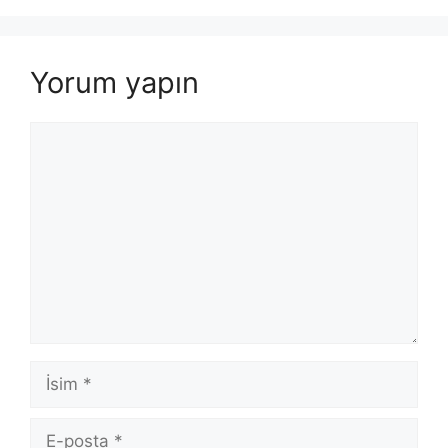
Yorum yapın
Yorum
İsim
E-