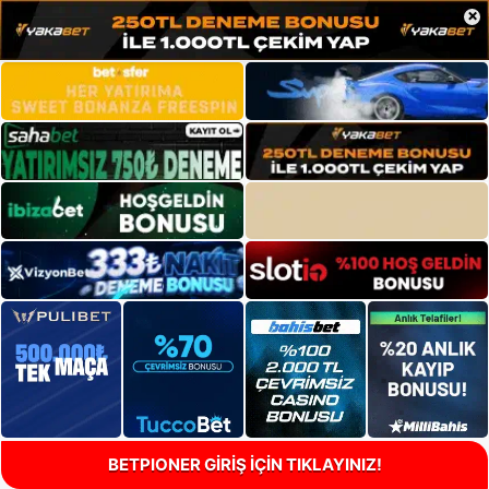
×
BETPIONER GİRİŞ İÇİN TIKLAYINIZ!