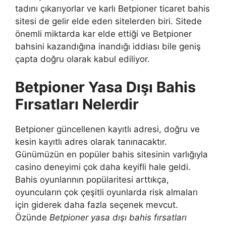
tadını çıkarıyorlar ve karlı Betpioner ticaret bahis
sitesi de gelir elde eden sitelerden biri. Sitede
önemli miktarda kar elde ettiği ve Betpioner
bahsini kazandığına inandığı iddiası bile geniş
çapta doğru olarak kabul ediliyor.
Betpioner Yasa Dışı Bahis
Fırsatları Nelerdir
Betpioner güncellenen kayıtlı adresi, doğru ve
kesin kayıtlı adres olarak tanınacaktır.
Günümüzün en popüler bahis sitesinin varlığıyla
casino deneyimi çok daha keyifli hale geldi.
Bahis oyunlarının popülaritesi arttıkça,
oyuncuların çok çeşitli oyunlarda risk almaları
için giderek daha fazla seçenek mevcut.
Özünde
Betpioner yasa dışı bahis fırsatları