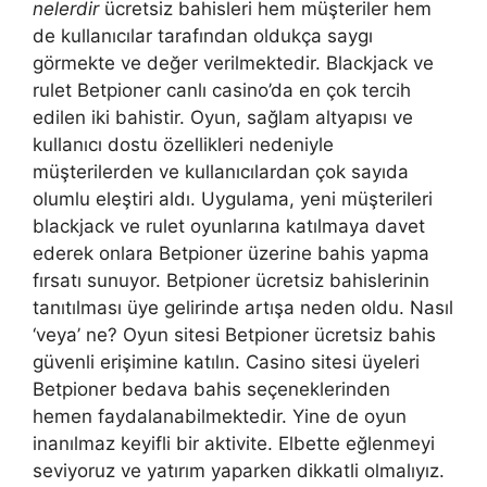
nelerdir
ücretsiz bahisleri hem müşteriler hem
de kullanıcılar tarafından oldukça saygı
görmekte ve değer verilmektedir. Blackjack ve
rulet Betpioner canlı casino’da en çok tercih
edilen iki bahistir. Oyun, sağlam altyapısı ve
kullanıcı dostu özellikleri nedeniyle
müşterilerden ve kullanıcılardan çok sayıda
olumlu eleştiri aldı. Uygulama, yeni müşterileri
blackjack ve rulet oyunlarına katılmaya davet
ederek onlara Betpioner üzerine bahis yapma
fırsatı sunuyor. Betpioner ücretsiz bahislerinin
tanıtılması üye gelirinde artışa neden oldu. Nasıl
‘veya’ ne? Oyun sitesi Betpioner ücretsiz bahis
güvenli erişimine katılın. Casino sitesi üyeleri
Betpioner bedava bahis seçeneklerinden
hemen faydalanabilmektedir. Yine de oyun
inanılmaz keyifli bir aktivite. Elbette eğlenmeyi
seviyoruz ve yatırım yaparken dikkatli olmalıyız.