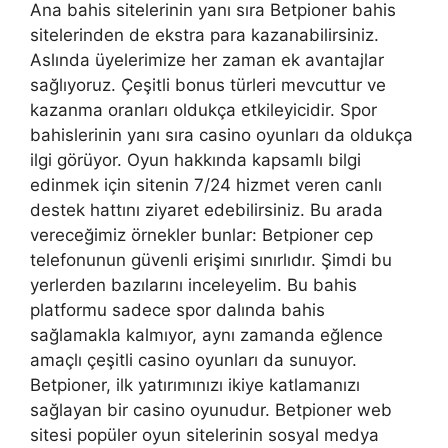
Ana bahis sitelerinin yanı sıra Betpioner bahis
sitelerinden de ekstra para kazanabilirsiniz.
Aslında üyelerimize her zaman ek avantajlar
sağlıyoruz. Çeşitli bonus türleri mevcuttur ve
kazanma oranları oldukça etkileyicidir. Spor
bahislerinin yanı sıra casino oyunları da oldukça
ilgi görüyor. Oyun hakkında kapsamlı bilgi
edinmek için sitenin 7/24 hizmet veren canlı
destek hattını ziyaret edebilirsiniz. Bu arada
vereceğimiz örnekler bunlar: Betpioner cep
telefonunun güvenli erişimi sınırlıdır. Şimdi bu
yerlerden bazılarını inceleyelim. Bu bahis
platformu sadece spor dalında bahis
sağlamakla kalmıyor, aynı zamanda eğlence
amaçlı çeşitli casino oyunları da sunuyor.
Betpioner, ilk yatırımınızı ikiye katlamanızı
sağlayan bir casino oyunudur. Betpioner web
sitesi popüler oyun sitelerinin sosyal medya