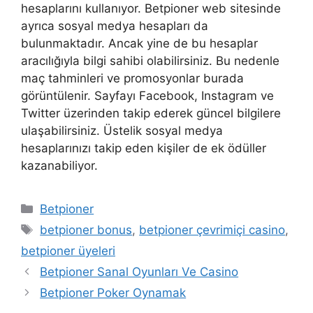
hesaplarını kullanıyor. Betpioner web sitesinde
ayrıca sosyal medya hesapları da
bulunmaktadır. Ancak yine de bu hesaplar
aracılığıyla bilgi sahibi olabilirsiniz. Bu nedenle
maç tahminleri ve promosyonlar burada
görüntülenir. Sayfayı Facebook, Instagram ve
Twitter üzerinden takip ederek güncel bilgilere
ulaşabilirsiniz. Üstelik sosyal medya
hesaplarınızı takip eden kişiler de ek ödüller
kazanabiliyor.
Kategoriler
Betpioner
Etiketler
betpioner bonus
,
betpioner çevrimiçi casino
,
betpioner üyeleri
Betpioner Sanal Oyunları Ve Casino
Betpioner Poker Oynamak