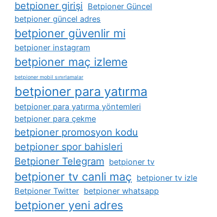
betpioner girişi
Betpioner Güncel
betpioner güncel adres
betpioner güvenlir mi
betpioner instagram
betpioner maç izleme
betpioner mobil sınırlamalar
betpioner para yatırma
betpioner para yatırma yöntemleri
betpioner para çekme
betpioner promosyon kodu
betpioner spor bahisleri
Betpioner Telegram
betpioner tv
betpioner tv canli maç
betpioner tv izle
Betpioner Twitter
betpioner whatsapp
betpioner yeni adres