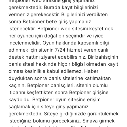
Betpioner web sitesine giriş yapmanız
gerekmektedir. Burada kayıt bilgilerinizi
vermeniz gerekecektir. Bilgilerinizi verdikten
sonra Betpioner bet’e giriş yapmanız
istenecektir. Betpioner web sitesini keşfetmek
her oyuncu için doğal bir seçimdir ve iyice
incelenmelidir. Oyun hakkında kapsamlı bilgi
edinmek için sitenin 7/24 hizmet veren canlı
destek hattını ziyaret edebilirsiniz. Bir bahisçinin
bahis sitesi hakkında hiçbir bilgisi olmadan kayıt
olması kesinlikle kabul edilemez. Haberi
duyduktan sonra bahis sitelerine katılmaktan
kaçının. Betpioner bahisçileri, sitenin olumlu
itibarını keşfettikten sonra Betpioner girişine
kaydoldu. Betpioner oyun sitesine erişim
sağlamak için siteye giriş yapmanız
gerekmektedir. Siteye girdiğinizde görüntülemek
istediğiniz bölümü göreceksiniz. Sınava girmek