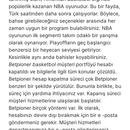
popülerlik kazanan NBA oyunudur. Bu bir fayda,
Türk saatinden daha sonra çalışıyorlar. Böylece,
bahse girebileceğiniz seçenekler arasında her
zaman uygun bir program bulabilirsiniz. NBA
oyununun ilk segmenti takım odaklı bir yarışma
olarak oynanıyor. Playoffların geç başlangıcı
benzersiz bir heyecan seviyesi getiriyor.
Kesinlikle aynı anda bahisler koyabilirsiniz.
Betpioner basketbol müşteri portföyü
hesabı
kapatıldı ve bilgilerle ilgili tüm konular çözüldü.
Betpioner hesap kapatma süreci çok Betpioner
benzeri bir şekilde yürütülür. Bununla birlikte, bu
süreç için yardıma ihtiyacınız var. Kapanış süreci
müşteri hizmetlerine ulaşılarak başlatılır.
Betpioner birçok yöntemi var. İlk olarak,
hesabınızı devre dışı bırakmak için bir e -posta
göndermeniz gerekir. Müşteri hizmetleri
departmanımıza bir e -posta gönderirseniz,