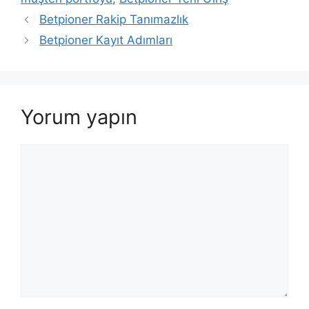
Betpioner Rakip Tanımazlık
Betpioner Kayıt Adımları
Yorum yapın
Yorum