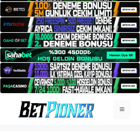
İçeriğe
atla
Menü