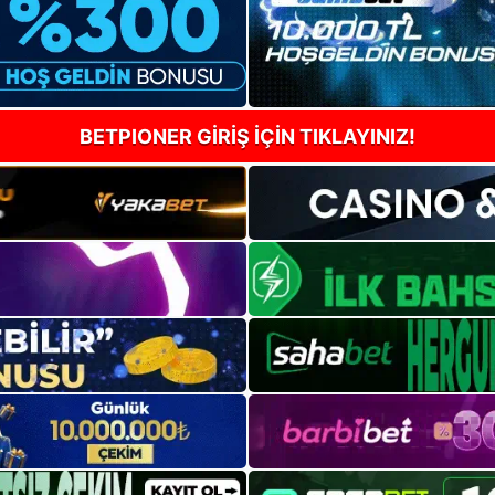
BETPIONER GİRİŞ İÇİN TIKLAYINIZ!