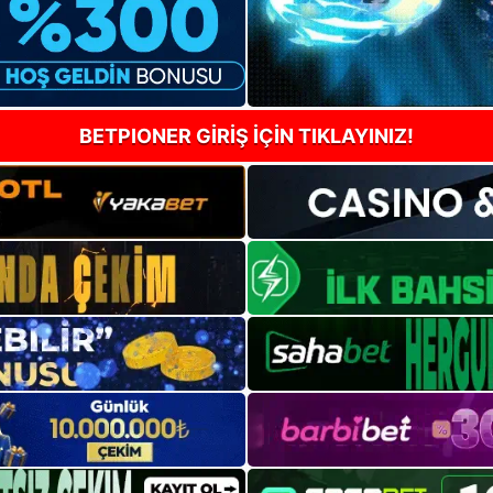
BETPIONER GİRİŞ İÇİN TIKLAYINIZ!