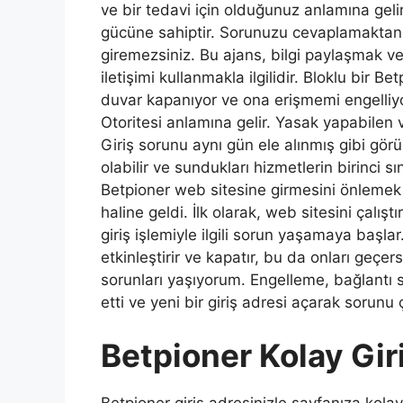
ve bir tedavi için olduğunuz anlamına geli
gücüne sahiptir. Sorunuzu cevaplamaktan 
giremezsiniz. Bu ajans, bilgi paylaşmak ve
iletişimi kullanmakla ilgilidir. Bloklu bir 
duvar kapanıyor ve ona erişmemi engelliyor.
Otoritesi anlamına gelir. Yasak yapabilen v
Giriş sorunu aynı gün ele alınmış gibi gör
olabilir ve sundukları hizmetlerin birinci sı
Betpioner web sitesine girmesini önlemek 
haline geldi. İlk olarak, web sitesini çalış
giriş işlemiyle ilgili sorun yaşamaya başla
etkinleştirir ve kapatır, bu da onları geçers
sorunları yaşıyorum. Engelleme, bağlantı s
etti ve yeni bir giriş adresi açarak sorunu
Betpioner Kolay Giri