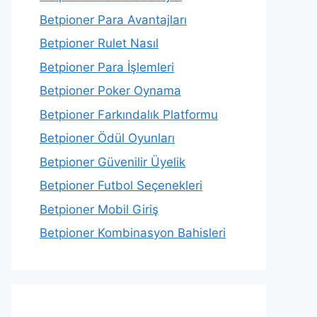
Betpioner Para Avantajları
Betpioner Rulet Nasıl
Betpioner Para İşlemleri
Betpioner Poker Oynama
Betpioner Farkındalık Platformu
Betpioner Ödül Oyunları
Betpioner Güvenilir Üyelik
Betpioner Futbol Seçenekleri
Betpioner Mobil Giriş
Betpioner Kombinasyon Bahisleri